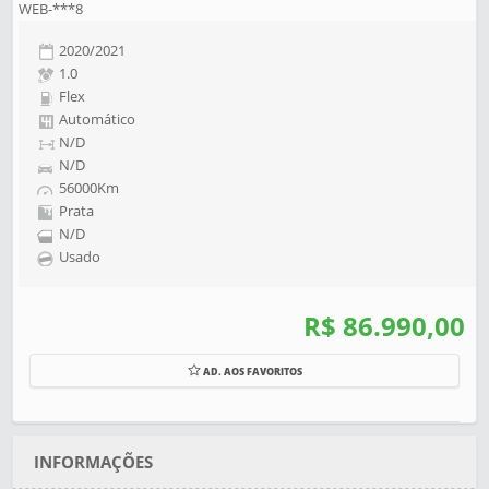
WEB-***8
2020/2021
1.0
Flex
Automático
N/D
N/D
56000Km
Prata
N/D
Usado
R$ 86.990,00
AD. AOS FAVORITOS
INFORMAÇÕES