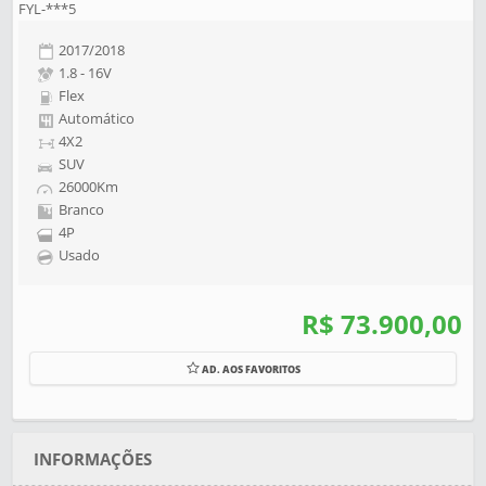
FYL-***5
2017/2018
1.8 - 16V
Flex
Automático
4X2
SUV
26000Km
Branco
4P
Usado
R$ 73.900,00
AD. AOS FAVORITOS
INFORMAÇÕES