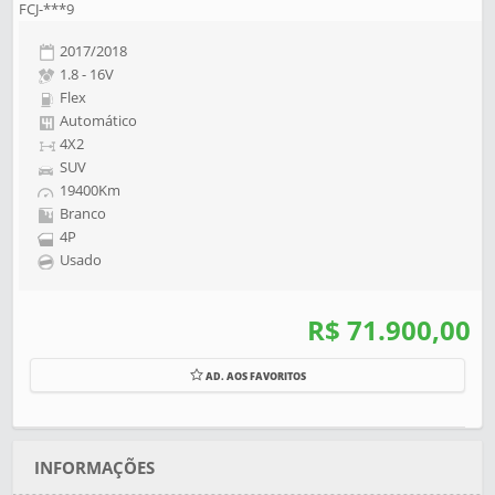
FCJ-***9
2017/2018
1.8 - 16V
Flex
Automático
4X2
SUV
19400Km
Branco
4P
Usado
R$ 71.900,00
AD. AOS FAVORITOS
INFORMAÇÕES