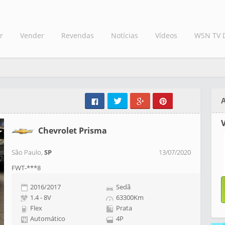
r
Vender
Revendas
Notícias
Vídeos
WSN TV 
V
Chevrolet Prisma
São Paulo,
SP
13/07/2020
FWT-***8
2016/2017
Sedã
1.4 - 8V
63300Km
Flex
Prata
Automático
4P