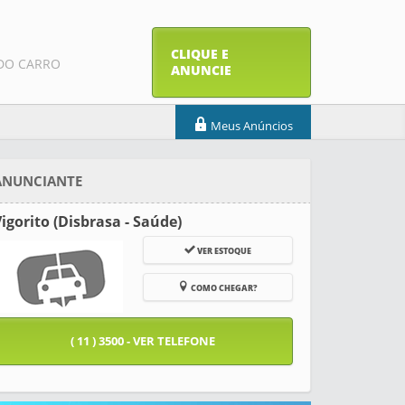
CLIQUE E
DO CARRO
ANUNCIE
Meus Anúncios
ANUNCIANTE
igorito (Disbrasa - Saúde)
VER ESTOQUE
COMO CHEGAR?
( 11 ) 3500 - VER TELEFONE