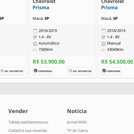
Chevrolet
Chevrolet
Prisma
Prisma
SP
Mauá,
SP
Mauá,
SP
2019/2019
2018/2019
1.4 - 8V
1.4 - 8V
Automático
Manual
7300Km
33049Km
R$ 53.900,00
R$ 54.500,00
AD. FAVORITOS
COMPARAR
AD. FAVORITOS
COMPARAR
Vender
Notícia
Tabela webSeminovos
Jornal WSN
Cadastre sua revenda
TV do Carro