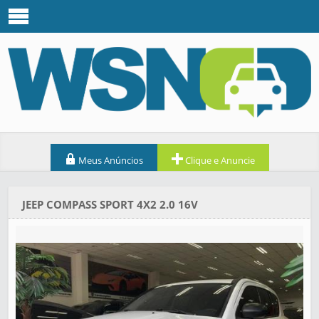
Meus Anúncios
Clique e Anuncie
JEEP COMPASS SPORT 4X2 2.0 16V