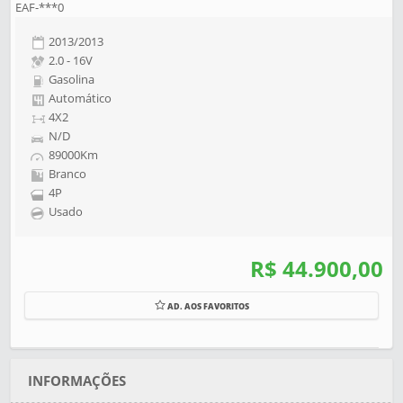
EAF-***0
2013/2013
2.0 - 16V
Gasolina
Automático
4X2
N/D
89000Km
Branco
4P
Usado
R$ 44.900,00
AD. AOS FAVORITOS
INFORMAÇÕES