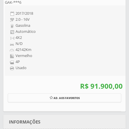
GAK-***6
2017/2018
2.0 - 16V
Gasolina
Automático
4X2
N/D
42142Km
Vermelho
4P
Usado
R$ 91.900,00
AD. AOS FAVORITOS
INFORMAÇÕES