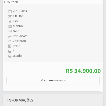
FEW-***8
2013/2014
1.8 - 8V
Flex
Manual
N/D
Perua/SW
77486Km
Preto
4P
Usado
R$ 34.900,00
AD. AOS FAVORITOS
INFORMAÇÕES