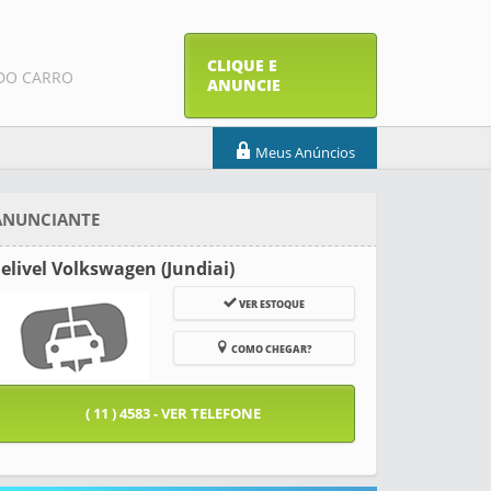
CLIQUE E
DO CARRO
ANUNCIE
Meus Anúncios
ANUNCIANTE
elivel Volkswagen (Jundiai)
VER ESTOQUE
COMO CHEGAR?
( 11 ) 4583 - VER TELEFONE