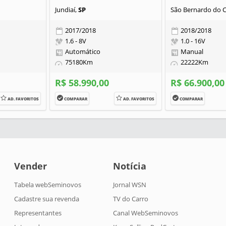
Jundiaí,
SP
São Bernardo do 
2017/2018
2018/2018
1.6 - 8V
1.0 - 16V
Automático
Manual
75180Km
22222Km
R$ 58.990,00
R$ 66.900,00
AD. FAVORITOS
COMPARAR
AD. FAVORITOS
COMPARAR
Vender
Notícia
Tabela webSeminovos
Jornal WSN
Cadastre sua revenda
TV do Carro
Representantes
Canal WebSeminovos