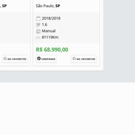
C,
SP
São Paulo,
SP
2018/2018
1.6
Manual
81119Km
R$ 68.990,00
AD. FAVORITOS
COMPARAR
AD. FAVORITOS