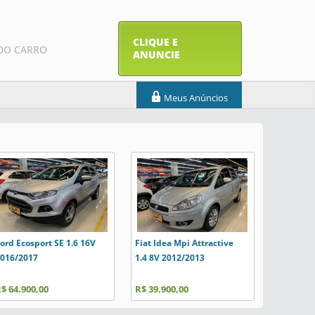
CLIQUE E
DO CARRO
ANUNCIE
Meus Anúncios
ord Ecosport SE 1.6 16V
Fiat Idea Mpi Attractive
Chevrolet
016/2017
1.4 8V 2012/2013
1.0 8V 20
$ 64.900,00
R$ 39.900,00
R$ 32.900