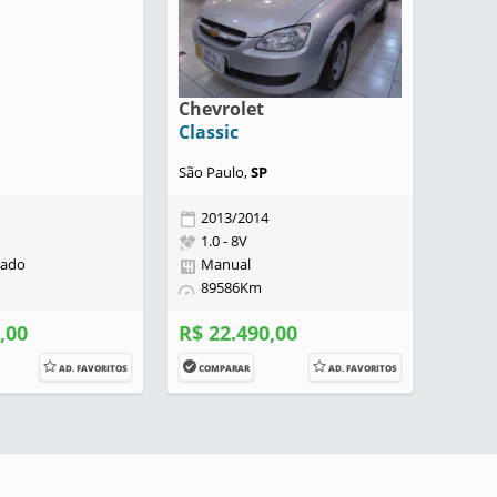
Chevrolet
Classic
São Paulo,
SP
2013/2014
1.0 - 8V
zado
Manual
89586Km
,00
R$ 22.490,00
AD. FAVORITOS
COMPARAR
AD. FAVORITOS