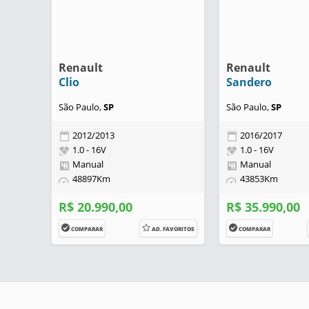
Renault
Renault
Clio
Sandero
São Paulo,
SP
São Paulo,
SP
2012/2013
2016/2017
1.0 - 16V
1.0 - 16V
Manual
Manual
48897Km
43853Km
R$ 20.990,00
R$ 35.990,00
COMPARAR
AD. FAVORITOS
COMPARAR