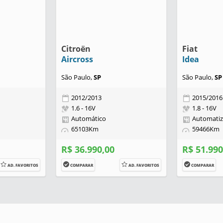
Citroën
Fiat
Aircross
Idea
São Paulo,
SP
São Paulo,
SP
2012/2013
2015/2016
1.6 - 16V
1.8 - 16V
Automático
Automati
65103Km
59466Km
R$ 36.990,00
R$ 51.990
AD. FAVORITOS
COMPARAR
AD. FAVORITOS
COMPARAR