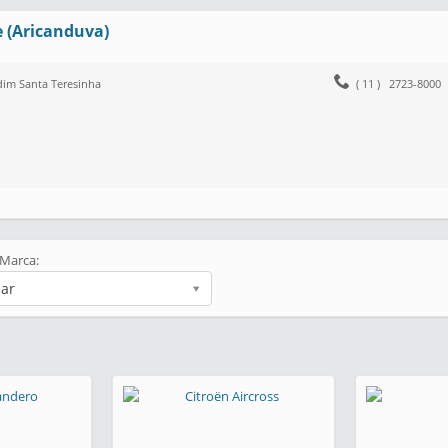
e (Aricanduva)
rdim Santa Teresinha
( 11 ) 2723-8000
 Marca:
nar