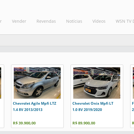
r
Vender
Revendas
Notícias
Vídeos
WSN TV 
Chevrolet Agile Mpfi LTZ
Chevrolet Onix Mpfi LT
F
1.4 8V 2013/2013
1.0 8V 2019/2020
2
R$ 39.900,00
R$ 89.900,00
R