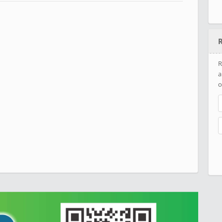
R
a
o