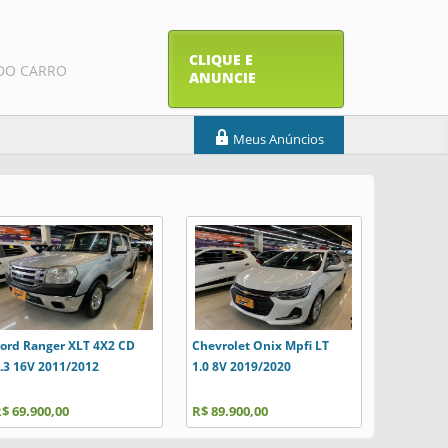
CLIQUE E
DO CARRO
ANUNCIE
Meus Anúncios
ord Ranger XLT 4X2 CD
Chevrolet Onix Mpfi LT
Honda Cit
.3 16V 2011/2012
1.0 8V 2019/2020
2017/201
$ 69.900,00
R$ 89.900,00
R$ 74.900