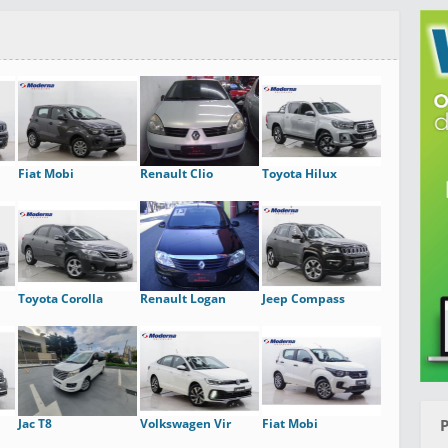
Fiat Mobi
Renault Clio
Toyota Hilux
Toyota Corolla
Renault Logan
Jeep Compass
Jac T8
Volkswagen Vir
Fiat Mobi