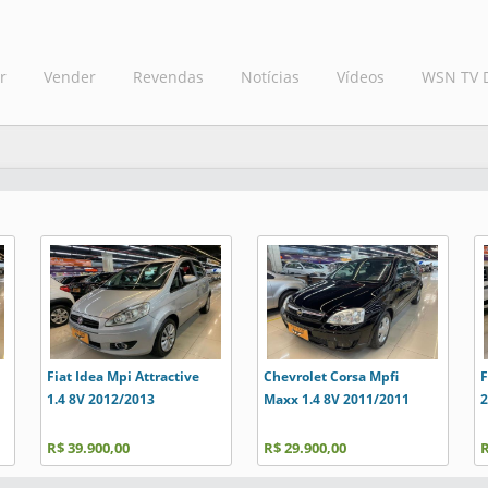
r
Vender
Revendas
Notícias
Vídeos
WSN TV 
Fiat Idea Mpi Attractive
Chevrolet Corsa Mpfi
F
1.4 8V 2012/2013
Maxx 1.4 8V 2011/2011
2
R$ 39.900,00
R$ 29.900,00
R