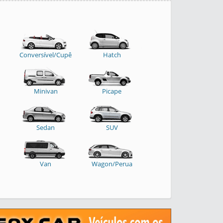
Conversível/Cupê
Hatch
Minivan
Picape
Sedan
SUV
Van
Wagon/Perua