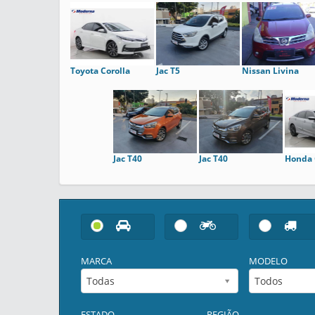
Toyota Corolla
Jac T5
Nissan Livina
Jac T40
Jac T40
Honda 
MARCA
MODELO
Todas
Todos
ESTADO
REGIÃO