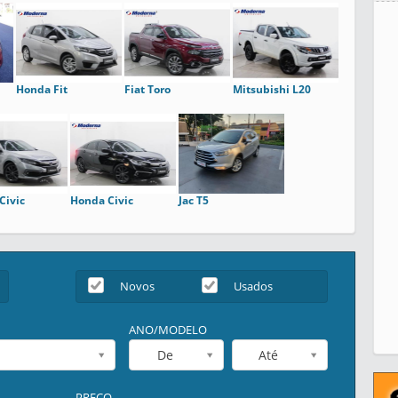
Honda Fit
Fiat Toro
Mitsubishi L20
Civic
Honda Civic
Jac T5
Novos
Usados
ANO/MODELO
De
Até
PREÇO