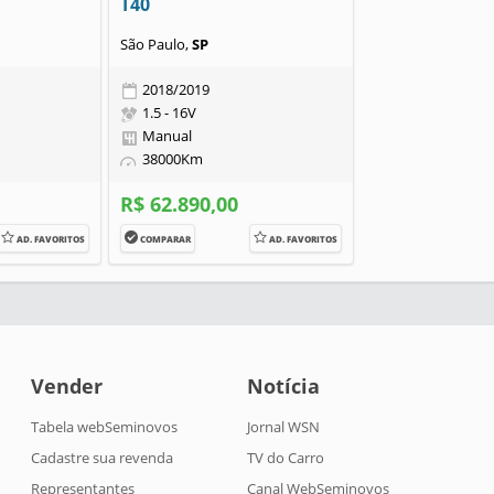
T40
São Paulo,
SP
2018/2019
1.5 - 16V
Manual
38000Km
R$ 62.890,00
AD. FAVORITOS
COMPARAR
AD. FAVORITOS
Vender
Notícia
Tabela webSeminovos
Jornal WSN
Cadastre sua revenda
TV do Carro
Representantes
Canal WebSeminovos