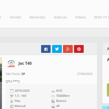
r
Vender
Revendas
Notícias
Vídeos
WSN TV 
Jac T40
São Paulo,
SP
27/06/2026
QTU-***2
2019/2020
N/D
1.5 - 16V
55000Km
Flex
Branco
Manual
4P