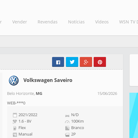
r
Vender
Revendas
Notícias
Vídeos
WSN TV 
Volkswagen Saveiro
Belo Horizonte,
MG
15/06/2026
WEB-***0
2021/2022
N/D
1.6 - 8V
100Km
Flex
Branco
Manual
2P