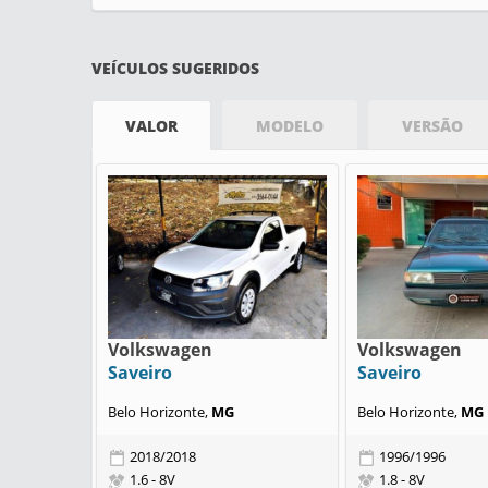
VEÍCULOS SUGERIDOS
VALOR
MODELO
VERSÃO
Volkswagen
Volkswagen
Saveiro
Saveiro
Belo Horizonte,
MG
Belo Horizonte,
MG
2018/2018
1996/1996
1.6 - 8V
1.8 - 8V