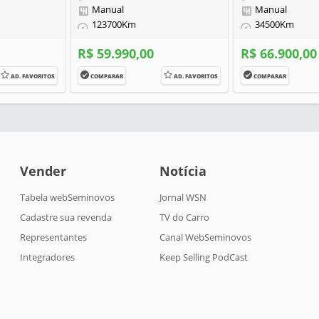
Manual
Manual
123700Km
34500Km
R$ 59.990,00
R$ 66.900,00
AD. FAVORITOS
COMPARAR
AD. FAVORITOS
COMPARAR
Vender
Notícia
Tabela webSeminovos
Jornal WSN
Cadastre sua revenda
TV do Carro
Representantes
Canal WebSeminovos
Integradores
Keep Selling PodCast