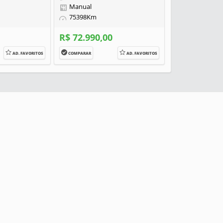
Manual
75398Km
R$ 72.990,00
AD. FAVORITOS
COMPARAR
AD. FAVORITOS