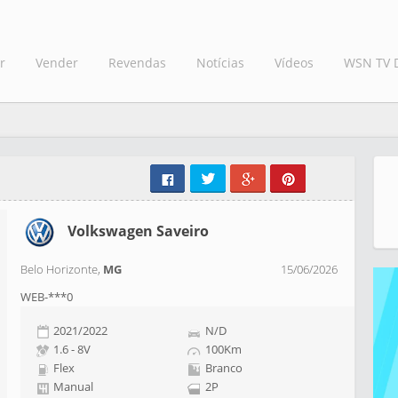
r
Vender
Revendas
Notícias
Vídeos
WSN TV 
Volkswagen Saveiro
Belo Horizonte,
MG
15/06/2026
WEB-***0
2021/2022
N/D
1.6 - 8V
100Km
Flex
Branco
Manual
2P