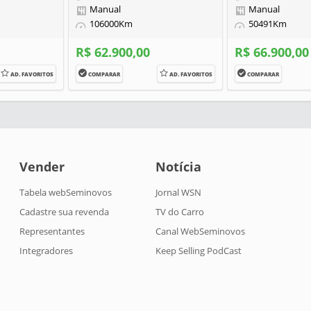
Manual
Manual
106000Km
50491Km
R$ 62.900,00
R$ 66.900,00
AD. FAVORITOS
COMPARAR
AD. FAVORITOS
COMPARAR
Vender
Notícia
Tabela webSeminovos
Jornal WSN
Cadastre sua revenda
TV do Carro
Representantes
Canal WebSeminovos
Integradores
Keep Selling PodCast