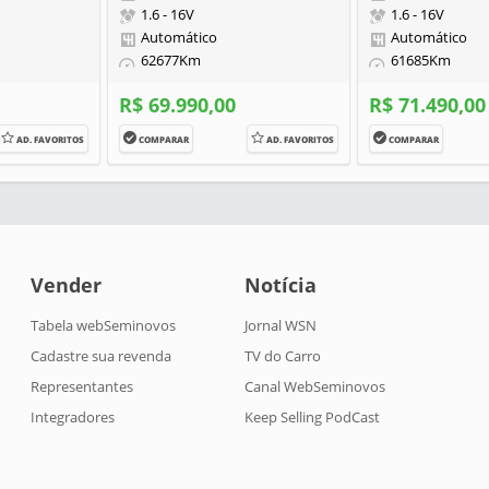
1.6 - 16V
1.6 - 16V
Automático
Automático
62677Km
61685Km
R$ 69.990,00
R$ 71.490,00
AD. FAVORITOS
COMPARAR
AD. FAVORITOS
COMPARAR
Vender
Notícia
Tabela webSeminovos
Jornal WSN
Cadastre sua revenda
TV do Carro
Representantes
Canal WebSeminovos
Integradores
Keep Selling PodCast