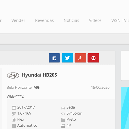
r
Vender
Revendas
Notícias
Vídeos
WSN TV 
Hyundai HB20S
Belo Horizonte,
MG
15/06/2026
WEB-***2
2017/2017
Sedã
1.6 - 16V
57456Km
Flex
Preto
Automático
4P