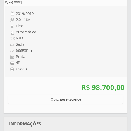
WEB-***1
2019/2019
2.0 - 16V
Flex
Automático
N/D
Sedã
68398Km
Prata
4P
Usado
R$ 98.700,00
AD. AOS FAVORITOS
INFORMAÇÕES