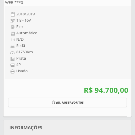
WEB-***0
2018/2019
1.8 - 16V
Flex
Automático
N/D
Sedã
81750Km
Prata
4P
Usado
R$ 94.700,00
AD. AOS FAVORITOS
INFORMAÇÕES