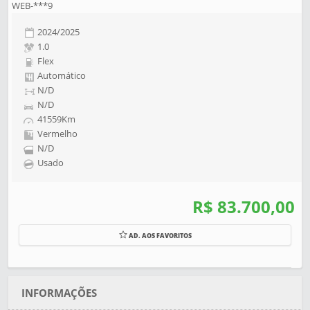
WEB-***9
2024/2025
1.0
Flex
Automático
N/D
N/D
41559Km
Vermelho
N/D
Usado
R$ 83.700,00
AD. AOS FAVORITOS
INFORMAÇÕES