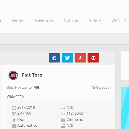
r
Vender
Revendas
Notícias
Vídeos
WSN TV 
Fiat Toro
Belo Horizonte,
MG
15/06/2026
WEB-***6
2017/2018
N/D
2.4 - 16V
112480Km
Flex
Vermelho
Automático
N/D