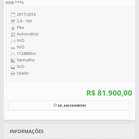
WEB-***6
2017/2018
2.4 - 16V
Flex
Automático
N/D
N/D
112480Km
Vermelho
N/D
Usado
R$ 81.900,00
AD. AOS FAVORITOS
INFORMAÇÕES