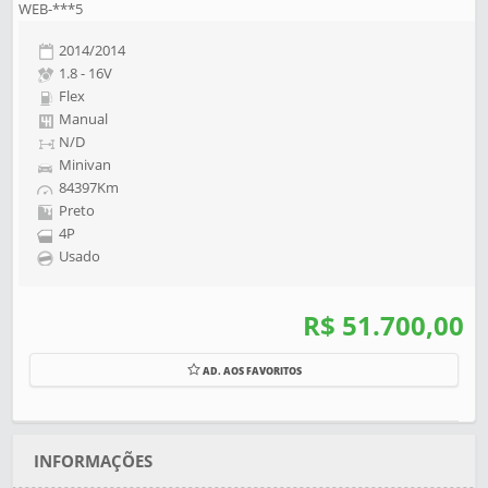
WEB-***5
2014/2014
1.8 - 16V
Flex
Manual
N/D
Minivan
84397Km
Preto
4P
Usado
R$ 51.700,00
AD. AOS FAVORITOS
INFORMAÇÕES