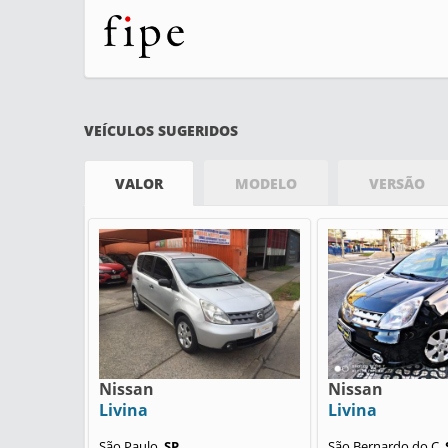
VEÍCULOS SUGERIDOS
VALOR
MODELO
VERSÃO
Nissan
Nissan
Livina
Livina
São Paulo,
SP
São Bernardo do C,