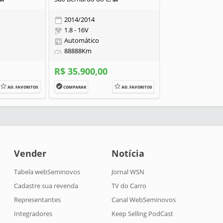
2014/2014
1.8 - 16V
Automático
88888Km
R$ 35.900,00
AD. FAVORITOS
COMPARAR
AD. FAVORITOS
Vender
Notícia
Tabela webSeminovos
Jornal WSN
Cadastre sua revenda
TV do Carro
Representantes
Canal WebSeminovos
Integradores
Keep Selling PodCast