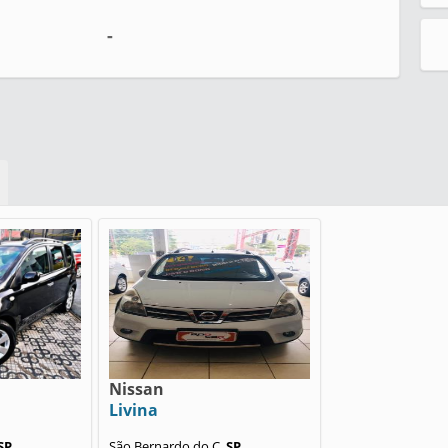
-
Nissan
Livina
SP
São Bernardo do C,
SP