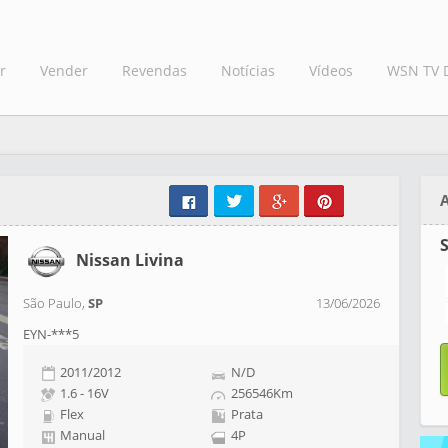
r
Vender
Revendas
Notícias
Vídeos
WSN TV 
Nissan Livina
São Paulo,
SP
13/06/2026
EYN-***5
2011/2012
N/D
1.6 - 16V
256546Km
Flex
Prata
Manual
4P