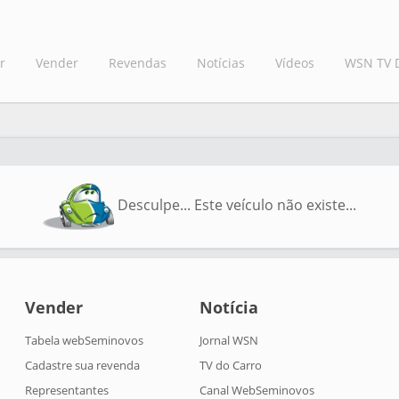
r
Vender
Revendas
Notícias
Vídeos
WSN TV 
Desculpe... Este veículo não existe...
Vender
Notícia
Tabela webSeminovos
Jornal WSN
Cadastre sua revenda
TV do Carro
Representantes
Canal WebSeminovos