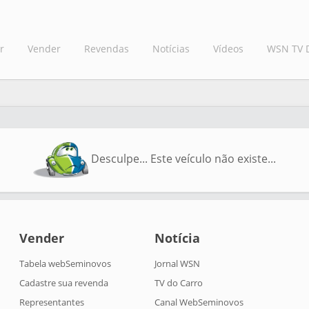
r
Vender
Revendas
Notícias
Vídeos
WSN TV 
Desculpe... Este veículo não existe...
Vender
Notícia
Tabela webSeminovos
Jornal WSN
Cadastre sua revenda
TV do Carro
Representantes
Canal WebSeminovos