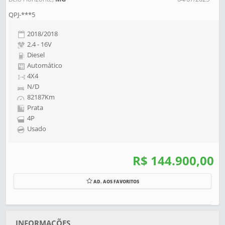
QPJ-***5
2018/2018
2.4 - 16V
Diesel
Automático
4X4
N/D
82187Km
Prata
4P
Usado
R$ 144.900,00
AD. AOS FAVORITOS
INFORMAÇÕES