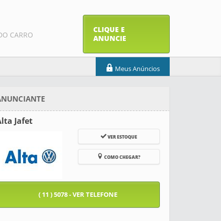
CLIQUE E
DO CARRO
ANUNCIE
Meus Anúncios
ANUNCIANTE
lta Jafet
VER ESTOQUE
COMO CHEGAR?
( 11 ) 5078 - VER TELEFONE