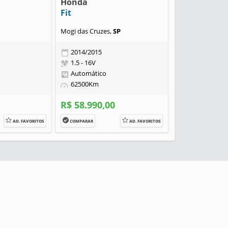
Honda
Fit
Mogi das Cruzes,
SP
2014/2015
1.5 - 16V
Automático
62500Km
R$ 58.990,00
AD. FAVORITOS
COMPARAR
AD. FAVORITOS