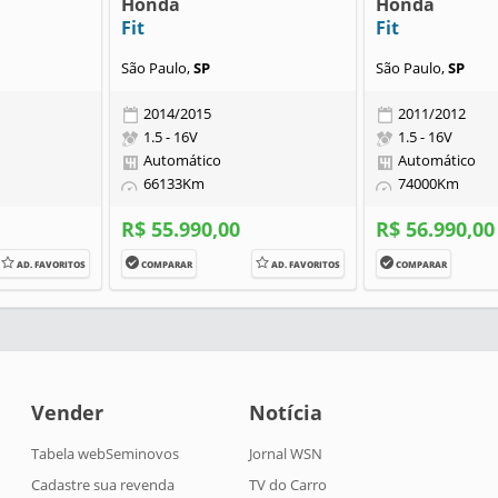
Honda
Honda
Fit
Fit
São Paulo,
SP
São Paulo,
SP
2014/2015
2011/2012
1.5 - 16V
1.5 - 16V
Automático
Automático
66133Km
74000Km
R$ 55.990,00
R$ 56.990,00
AD. FAVORITOS
COMPARAR
AD. FAVORITOS
COMPARAR
Vender
Notícia
Tabela webSeminovos
Jornal WSN
Cadastre sua revenda
TV do Carro