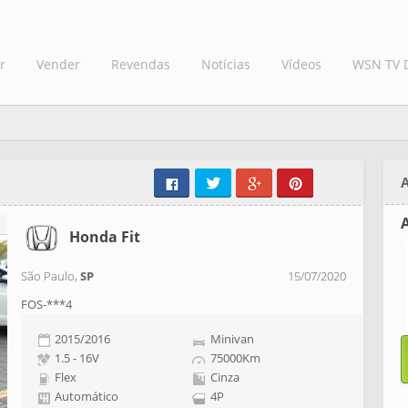
r
Vender
Revendas
Notícias
Vídeos
WSN TV 
A
Honda Fit
São Paulo,
SP
15/07/2020
FOS-***4
2015/2016
Minivan
1.5 - 16V
75000Km
Flex
Cinza
Automático
4P