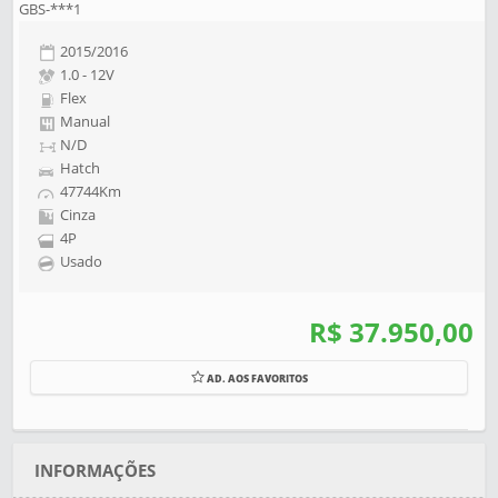
GBS-***1
2015/2016
1.0 - 12V
Flex
Manual
N/D
Hatch
47744Km
Cinza
4P
Usado
R$ 37.950,00
AD. AOS FAVORITOS
INFORMAÇÕES