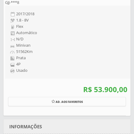
GJJ-***8
2017/2018
1.8 - 8V
Flex
Automático
N/D
Minivan
51562Km
Prata
4P
Usado
R$ 53.900,00
AD. AOS FAVORITOS
INFORMAÇÕES