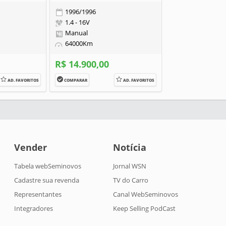
1996/1996
1.4 - 16V
Manual
64000Km
R$ 14.900,00
AD. FAVORITOS
COMPARAR
AD. FAVORITOS
Vender
Notícia
Tabela webSeminovos
Jornal WSN
Cadastre sua revenda
TV do Carro
Representantes
Canal WebSeminovos
Integradores
Keep Selling PodCast