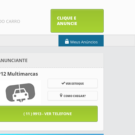
CLIQUE E
DO CARRO
ANUNCIE
Meus Anúncios
ANUNCIANTE
P12 Multimarcas
VER ESTOQUE
COMO CHEGAR?
( 11 ) 9913 - VER TELEFONE