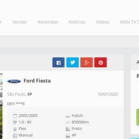
r
Vender
Revendas
Notícias
Vídeos
WSN TV 
Ford Fiesta
São Paulo,
SP
03/07/2020
DKY-***8
2005/2005
Hatch
1.0 - 8V
85000Km
Flex
Preto
Manual
4P