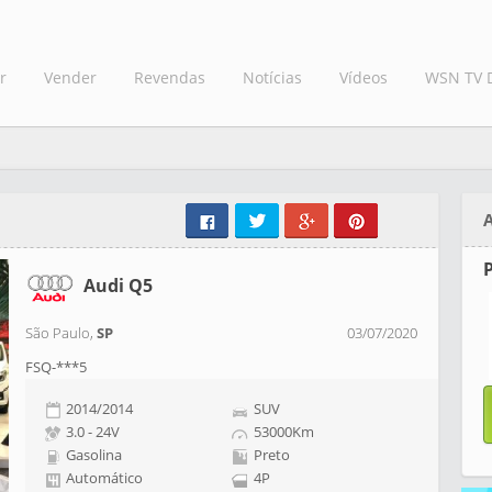
r
Vender
Revendas
Notícias
Vídeos
WSN TV 
Audi Q5
São Paulo,
SP
03/07/2020
FSQ-***5
2014/2014
SUV
3.0 - 24V
53000Km
Gasolina
Preto
Automático
4P