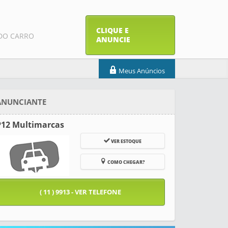
CLIQUE E
DO CARRO
ANUNCIE
Meus Anúncios
ANUNCIANTE
P12 Multimarcas
VER ESTOQUE
COMO CHEGAR?
( 11 ) 9913 - VER TELEFONE