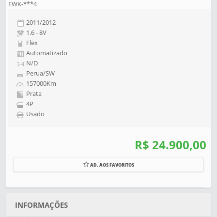
EWK-***4
2011/2012
1.6 - 8V
Flex
Automatizado
N/D
Perua/SW
157000Km
Prata
4P
Usado
R$ 24.900,00
AD. AOS FAVORITOS
INFORMAÇÕES