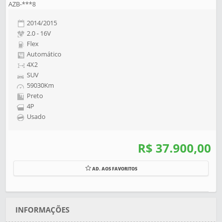
AZB-***8
2014/2015
2.0 - 16V
Flex
Automático
4X2
SUV
59030Km
Preto
4P
Usado
R$ 37.900,00
AD. AOS FAVORITOS
INFORMAÇÕES