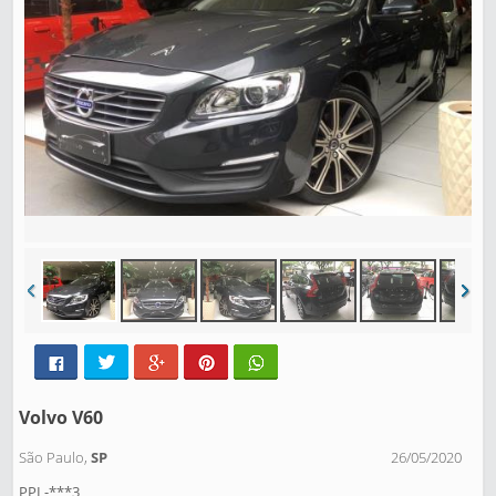
Volvo V60
São Paulo,
SP
26/05/2020
PPL-***3