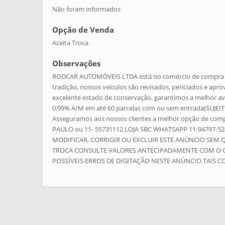
Não foram informados
Opção de Venda
Aceita Troca
Observações
RODCAR AUTOMÓVEIS LTDA está no comércio de compra e 
tradição, nossos veículos são revisados, periciados e a
excelente estado de conservação, garantimos a melhor av
0,99% A/M em até 60 parcelas com ou sem entrada(SUJEI
Asseguramos aos nossos clientes a melhor opção de co
PAULO ou 11- 55731112 LOJA SBC WHATSAPP 11-94797-5
MODIFICAR, CORRIGIR OU EXCLUIR ESTE ANÚNCIO SEM Q
TROCA CONSULTE VALORES ANTECIPADAMENTE COM O CO
POSSÍVEIS ERROS DE DIGITAÇÃO NESTE ANÚNCIO TAIS C