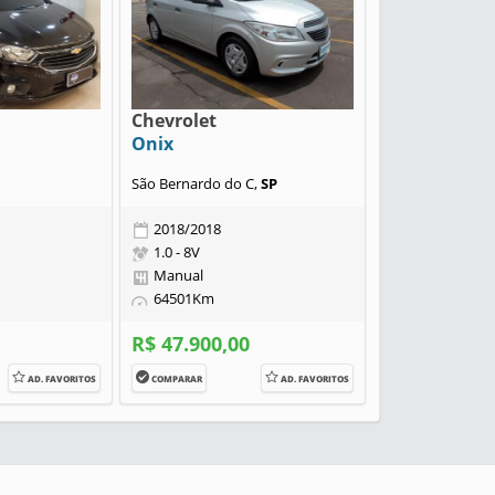
Chevrolet
Onix
São Bernardo do C,
SP
2018/2018
1.0 - 8V
Manual
64501Km
R$ 47.900,00
AD. FAVORITOS
COMPARAR
AD. FAVORITOS