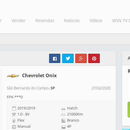
r
Vender
Revendas
Notícias
Vídeos
WSN TV 
Chevrolet Onix
São Bernardo do Campo,
SP
27/02/2020
FPK-***0
2019/2019
Hatch
1.0 - 8V
21000Km
Flex
Branco
Manual
4P