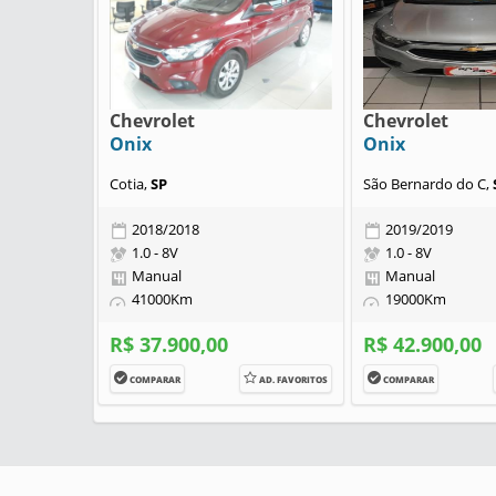
Chevrolet
Chevrolet
Onix
Onix
Cotia,
SP
São Bernardo do C,
2018/2018
2019/2019
1.0 - 8V
1.0 - 8V
Manual
Manual
41000Km
19000Km
R$ 37.900,00
R$ 42.900,00
COMPARAR
AD. FAVORITOS
COMPARAR