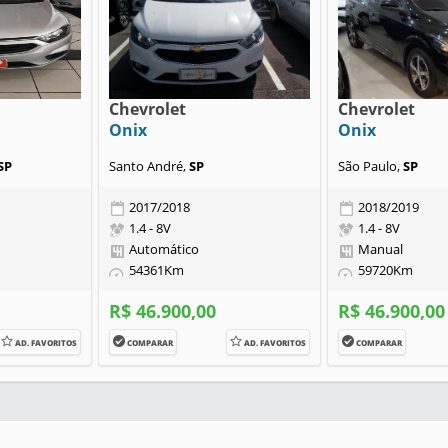
Chevrolet
Chevrolet
Onix
Onix
SP
Santo André,
SP
São Paulo,
SP
2017/2018
2018/2019
1.4 - 8V
1.4 - 8V
Automático
Manual
54361Km
59720Km
R$ 46.900,00
R$ 46.900,00
AD. FAVORITOS
COMPARAR
AD. FAVORITOS
COMPARAR