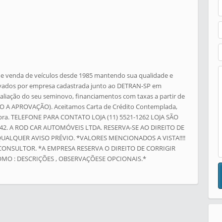
venda de veículos desde 1985 mantendo sua qualidade e
provados por empresa cadastrada junto ao DETRAN-SP em
aliação do seu seminovo, financiamentos com taxas a partir de
TO A APROVAÇÃO). Aceitamos Carta de Crédito Contemplada,
mpra. TELEFONE PARA CONTATO LOJA (11) 5521-1262 LOJA SÃO
242. A ROD CAR AUTOMÓVEIS LTDA. RESERVA-SE AO DIREITO DE
UALQUER AVISO PRÉVIO. *VALORES MENCIONADOS A VISTA!!!!
NSULTOR. *A EMPRESA RESERVA O DIREITO DE CORRIGIR
OMO : DESCRIÇÕES , OBSERVAÇÕESE OPCIONAIS.*