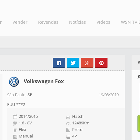
r
Vender
Revendas
Notícias
Vídeos
WSN TV 
A
Volkswagen Fox
São Paulo,
SP
19/08/2019
FUU-***2
2014/2015
Hatch
1.6 - 8V
12489Km
Flex
Preto
Manual
4P