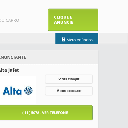
CLIQUE E
DO CARRO
ANUNCIE
Meus Anúncios
ANUNCIANTE
lta Jafet
VER ESTOQUE
COMO CHEGAR?
( 11 ) 5078 - VER TELEFONE