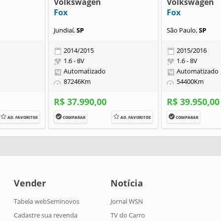
Volkswagen
Volkswagen
Fox
Fox
Jundiaí,
SP
São Paulo,
SP
2014/2015
2015/2016
1.6 - 8V
1.6 - 8V
Automatizado
Automatizado
87246Km
54400Km
R$ 37.990,00
R$ 39.950,00
AD. FAVORITOS
COMPARAR
AD. FAVORITOS
COMPARAR
Vender
Notícia
Tabela webSeminovos
Jornal WSN
Cadastre sua revenda
TV do Carro