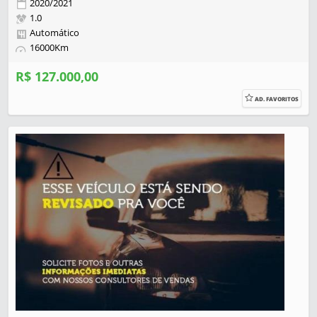
2020/2021
1.0
Automático
16000Km
R$ 127.000,00
AD. FAVORITOS