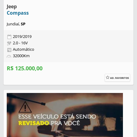
Jeep
Compass
Jundiaí,
SP
2019/2019
2.0 - 16V
Automático
32000Km
R$ 125.000,00
AD. FAVORITOS