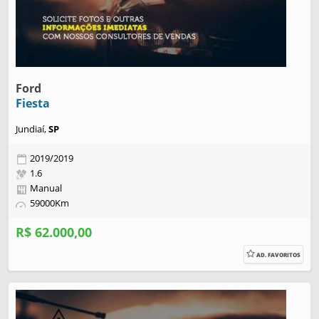
Ford
Fiesta
Jundiaí,
SP
2019/2019
1.6
Manual
59000Km
R$ 62.000,00
AD. FAVORITOS