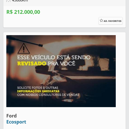
45000Km
R$ 212.000,00
AD. FAVORITOS
Ford
Ecosport