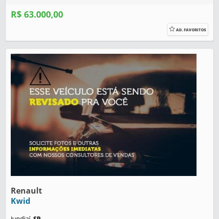
R$ 63.000,00
AD. FAVORITOS
Renault
Kwid
Jundiaí,
SP