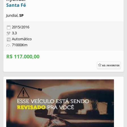
Santa Fé
Jundiaí,
SP
2015/2016
3.3
Automático
71000Km
R$ 117.000,00
AD. FAVORITOS