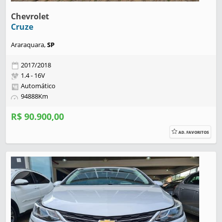
Chevrolet
Cruze
Araraquara,
SP
2017/2018
1.4 - 16V
Automático
94888Km
R$ 90.900,00
AD. FAVORITOS