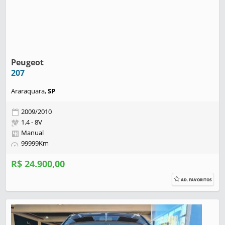
Peugeot
207
Araraquara,
SP
2009/2010
1.4 - 8V
Manual
99999Km
R$ 24.900,00
AD. FAVORITOS