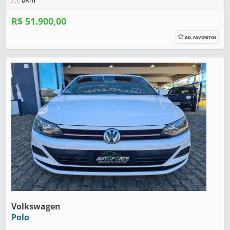
0Km
R$ 51.900,00
AD. FAVORITOS
Volkswagen
Polo