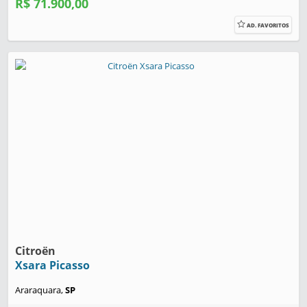
R$ 71.900,00
AD. FAVORITOS
Citroën
Xsara Picasso
Araraquara,
SP