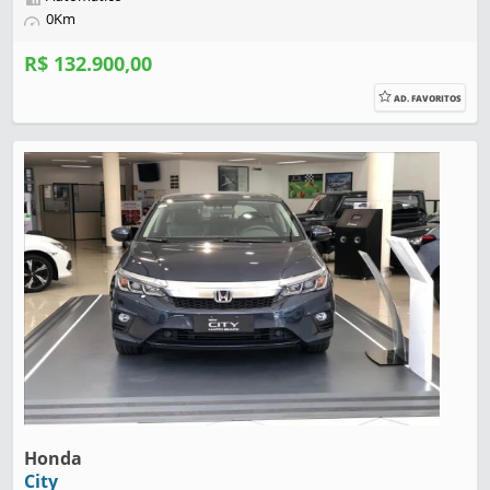
0Km
R$ 132.900,00
AD. FAVORITOS
Honda
City