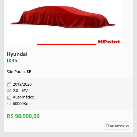
Hyundai
IX35
São Paulo,
SP
2019/2020
2.0 - 16V
Automático
60000Km
R$ 98.990,00
AD. FAVORITOS