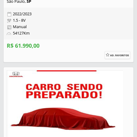
São Paulo,
SP
2022/2023
1.5 - 8V
Manual
54127Km
R$ 61.990,00
AD. FAVORITOS