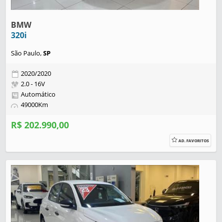
BMW
320i
São Paulo,
SP
2020/2020
2.0 - 16V
Automático
49000Km
R$ 202.990,00
AD. FAVORITOS