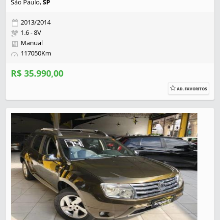
São Paulo,
SP
2013/2014
1.6 - 8V
Manual
117050Km
R$ 35.990,00
AD. FAVORITOS