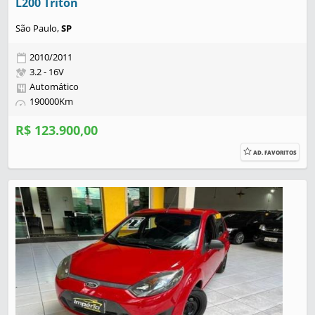
L200 Triton
São Paulo,
SP
2010/2011
3.2 - 16V
Automático
190000Km
R$ 123.900,00
AD. FAVORITOS