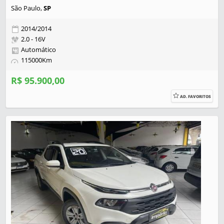
São Paulo,
SP
2014/2014
2.0 - 16V
Automático
115000Km
R$ 95.900,00
AD. FAVORITOS