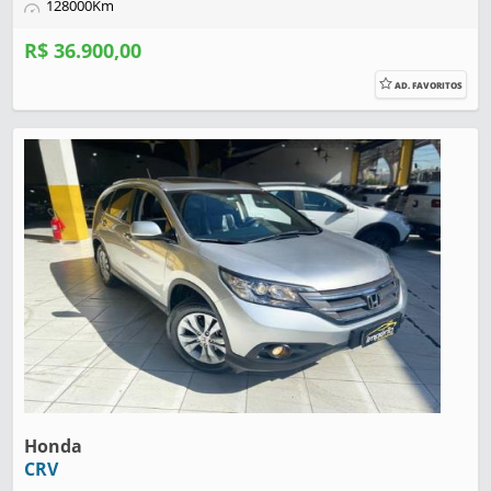
128000Km
R$ 36.900,00
AD. FAVORITOS
Honda
CRV