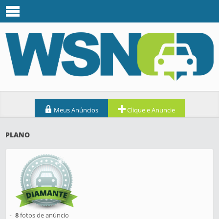
Meus Anúncios
Clique e Anuncie
PLANO
8
fotos de anúncio